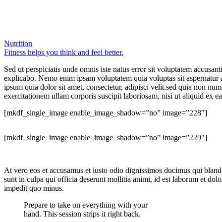
Nutrition
Fitness helps you think and feel better.
Sed ut perspiciatis unde omnis iste natus error sit voluptatem accusan
explicabo. Nemo enim ipsam voluptatem quia voluptas sit aspernatur a
ipsum quia dolor sit amet, consectetur, adipisci velit.sed quia non
exercitationem ullam corporis suscipit laboriosam, nisi ut aliquid ex 
[mkdf_single_image enable_image_shadow=”no” image=”228″]
[mkdf_single_image enable_image_shadow=”no” image=”229″]
At vero eos et accusamus et iusto odio dignissimos ducimus qui blandit
sunt in culpa qui officia deserunt mollitia animi, id est laborum et d
impedit quo minus.
Prepare to take on everything with your
hand. This session strips it right back.