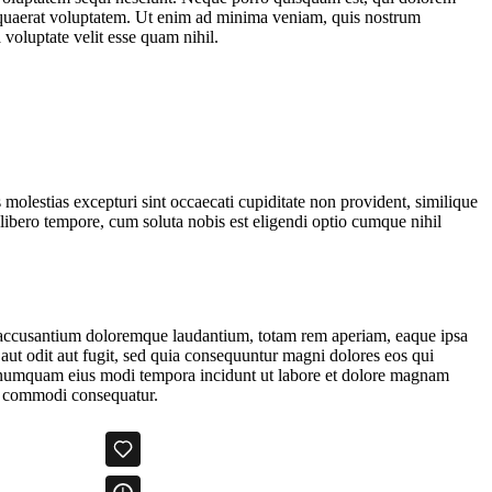
m quaerat voluptatem. Ut enim ad minima veniam, quis nostrum
voluptate velit esse quam nihil.
molestias excepturi sint occaecati cupiditate non provident, similique
 libero tempore, cum soluta nobis est eligendi optio cumque nihil
tem accusantium doloremque laudantium, totam rem aperiam, eaque ipsa
 aut odit aut fugit, sed quia consequuntur magni dolores eos qui
on numquam eius modi tempora incidunt ut labore et dolore magnam
ea commodi consequatur.