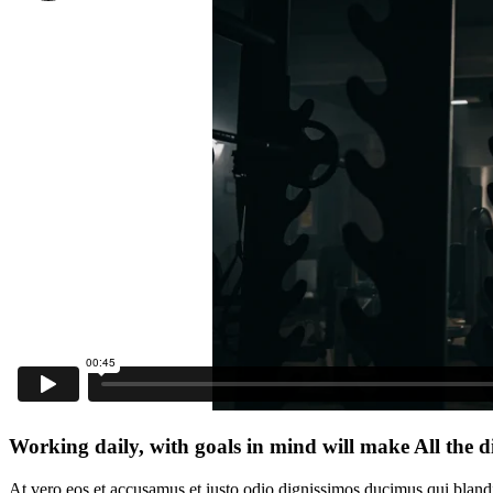
Working daily, with goals in mind will make All the 
At vero eos et accusamus et iusto odio dignissimos ducimus qui blandit