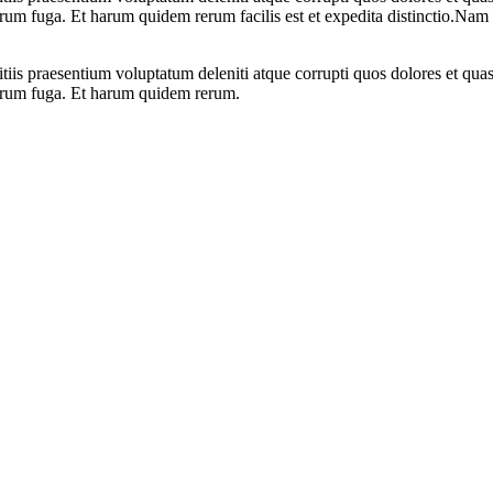
olorum fuga. Et harum quidem rerum facilis est et expedita distinctio.Nam
iis praesentium voluptatum deleniti atque corrupti quos dolores et quas 
olorum fuga. Et harum quidem rerum.