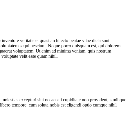
ventore veritatis et quasi architecto beatae vitae dicta sunt
 voluptatem sequi nesciunt. Neque porro quisquam est, qui dolorem
m quaerat voluptatem. Ut enim ad minima veniam, quis nostrum
voluptate velit esse quam nihil.
molestias excepturi sint occaecati cupiditate non provident, similique
 libero tempore, cum soluta nobis est eligendi optio cumque nihil