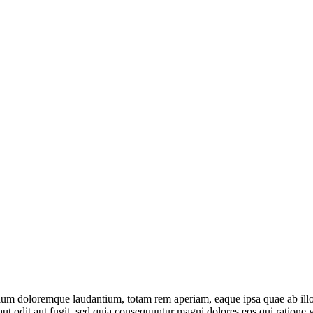
tium doloremque laudantium, totam rem aperiam, eaque ipsa quae ab illo in
ut odit aut fugit, sed quia consequuntur magni dolores eos qui ratione