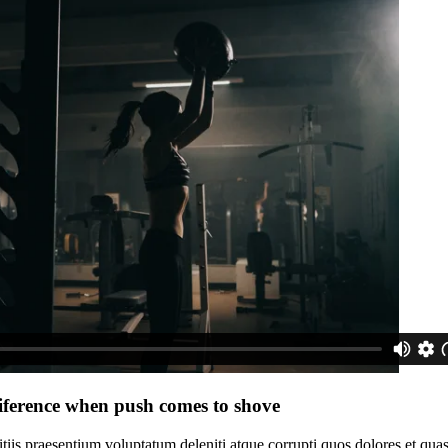
diference when push comes to shove
iis praesentium voluptatum deleniti atque corrupti quos dolores et quas 