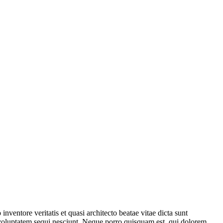
ventore veritatis et quasi architecto beatae vitae dicta sunt
 voluptatem sequi nesciunt. Neque porro quisquam est, qui dolorem