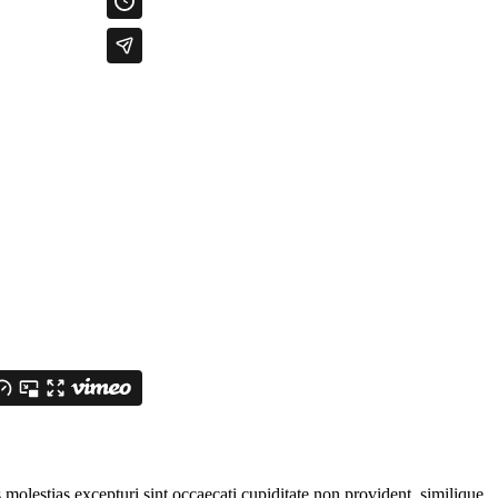
molestias excepturi sint occaecati cupiditate non provident, similique