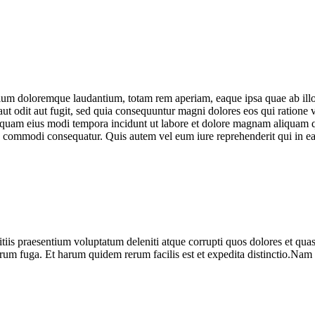
tium doloremque laudantium, totam rem aperiam, eaque ipsa quae ab illo in
ut odit aut fugit, sed quia consequuntur magni dolores eos qui ratione
 numquam eius modi tempora incidunt ut labore et dolore magnam aliqua
ea commodi consequatur. Quis autem vel eum iure reprehenderit qui in ea 
iis praesentium voluptatum deleniti atque corrupti quos dolores et quas 
olorum fuga. Et harum quidem rerum facilis est et expedita distinctio.Nam