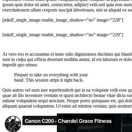
ipsum quia dolor sit amet, consectetur, adipisci velit.sed quia non
exercitationem ullam corporis suscipit laboriosam, nisi ut aliquid ex 
[mkdf_single_image enable_image_shadow=”no” image=”228″]
[mkdf_single_image enable_image_shadow=”no” image=”229″]
At vero eos et accusamus et iusto odio dignissimos ducimus qui blandit
sunt in culpa qui officia deserunt mollitia animi, id est laborum et d
impedit quo minus.
Prepare to take on everything with your
hand. This session strips it right back.
Quis autem vel eum iure reprehenderit qui in ea voluptate velit esse 
quae ab illo inventore veritatis et quasi architecto beatae vitae dict
ratione voluptatem sequi nesciunt. Neque porro quisquam est, qui dol
aliquam quaerat voluptatem. Ut enim ad minima veniam, quis nostrum e