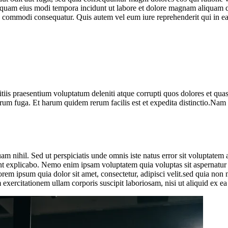
 numquam eius modi tempora incidunt ut labore et dolore magnam aliqua
ea commodi consequatur. Quis autem vel eum iure reprehenderit qui in ea 
iis praesentium voluptatum deleniti atque corrupti quos dolores et quas 
olorum fuga. Et harum quidem rerum facilis est et expedita distinctio.Nam
quam nihil. Sed ut perspiciatis unde omnis iste natus error sit volupta
a sunt explicabo. Nemo enim ipsam voluptatem quia voluptas sit aspernatur
orem ipsum quia dolor sit amet, consectetur, adipisci velit.sed quia n
xercitationem ullam corporis suscipit laboriosam, nisi ut aliquid ex 