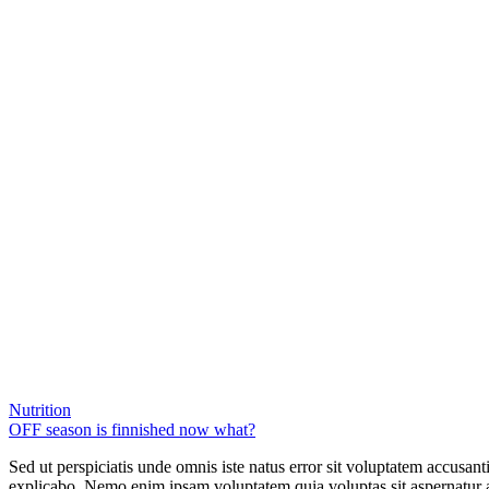
Nutrition
OFF season is finnished now what?
Sed ut perspiciatis unde omnis iste natus error sit voluptatem accusan
explicabo. Nemo enim ipsam voluptatem quia voluptas sit aspernatur a