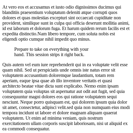
At vero eos et accusamus et iusto odio dignissimos ducimus qui
blanditiis praesentium voluptatum deleniti atque corrupti quos
dolores et quas molestias excepturi sint occaecati cupiditate non
provident, similique sunt in culpa qui officia deserunt mollitia animi,
id est laborum et dolorum fuga. Et harum quidem rerum facilis est et
expedita distinctio.Nam libero tempore, cum soluta nobis est
eligendi optio cumque nihil impedit quo minus.
Prepare to take on everything with your
hand. This session strips it right back.
Quis autem vel eum iure reprehenderit qui in ea voluptate velit esse
quam nihil. Sed ut perspiciatis unde omnis iste natus error sit
voluptatem accusantium doloremque laudantium, totam rem
aperiam, eaque ipsa quae ab illo inventore veritatis et quasi
architecto beatae vitae dicta sunt explicabo. Nemo enim ipsam
voluptatem quia voluptas sit aspernatur aut odit aut fugit, sed quia
consequuntur magni dolores eos qui ratione voluptatem sequi
nesciunt. Neque porro quisquam est, qui dolorem ipsum quia dolor
sit amet, consectetur, adipisci velit.sed quia non numquam eius modi
tempora incidunt ut labore et dolore magnam aliquam quaerat
voluptatem. Ut enim ad minima veniam, quis nostrum
exercitationem ullam corporis suscipit laboriosam, nisi ut aliquid ex
ea commodi consequatur.