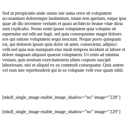
Sed ut perspiciatis unde omnis iste natus error sit voluptatem
accusantium doloremque laudantium, totam rem aperiam, eaque ipsa
quae ab illo inventore veritatis et quasi architecto beatae vitae dicta
sunt explicabo. Nemo enim ipsam voluptatem quia voluptas sit
aspernatur aut odit aut fugit, sed quia consequuntur magni dolores
eos qui ratione voluptatem sequi nesciunt. Neque porro quisquam
est, qui dolorem ipsum quia dolor sit amet, consectetur, adipisci
velit.sed quia non numquam eius modi tempora incidunt ut labore et
dolore magnam aliquam quaerat voluptatem. Ut enim ad minima
veniam, quis nostrum exercitationem ullam corporis suscipit
laboriosam, nisi ut aliquid ex ea commodi consequatur. Quis autem
vel eum iure reprehenderit qui in ea voluptate velit esse quam nihil.
[mkdf_single_image enable_image_shadow=”no” image=”228″]
[mkdf_single_image enable_image_shadow=”no” image=”229″]