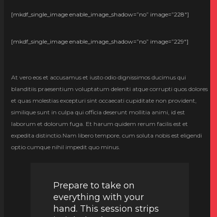
[mkdf_single_image enable_image_shadow=”no” image=”228″]
[mkdf_single_image enable_image_shadow=”no” image=”229″]
At vero eos et accusamus et iusto odio dignissimos ducimus qui
blanditiis praesentium voluptatum deleniti atque corrupti quos dolores
et quas molestias excepturi sint occaecati cupiditate non provident,
similique sunt in culpa qui officia deserunt mollitia animi, id est
laborum et dolorum fuga. Et harum quidem rerum facilis est et
expedita distinctio.Nam libero tempore, cum soluta nobis est eligendi
optio cumque nihil impedit quo minus.
Prepare to take on
everything with your
hand. This session strips