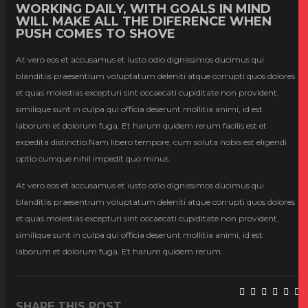
WORKING DAILY, WITH GOALS IN MIND
WILL MAKE ALL THE DIFERENCE WHEN
PUSH COMES TO SHOVE
At vero eos et accusamus et iusto odio dignissimos ducimus qui
blanditiis praesentium voluptatum deleniti atque corrupti quos dolores
et quas molestias excepturi sint occaecati cupiditate non provident,
similique sunt in culpa qui officia deserunt mollitia animi, id est
laborum et dolorum fuga. Et harum quidem rerum facilis est et
expedita distinctio.Nam libero tempore, cum soluta nobis est eligendi
optio cumque nihil impedit quo minus.
At vero eos et accusamus et iusto odio dignissimos ducimus qui
blanditiis praesentium voluptatum deleniti atque corrupti quos dolores
et quas molestias excepturi sint occaecati cupiditate non provident,
similique sunt in culpa qui officia deserunt mollitia animi, id est
laborum et dolorum fuga. Et harum quidem rerum.
SHARE THIS POST