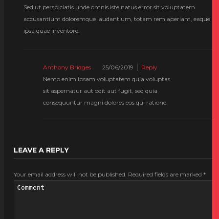
Sed ut perspiciatis unde omnis iste natus error sit voluptatem
accusantium doloremque laudantium, totam rem aperiam, eaque
ipsa quae inventore.
Anthony Bridges
25/06/2019
Reply
Nemo enim ipsam voluptatem quia voluptas
sit aspernatur aut odit aut fugit, sed quia
consequuntur magni dolores eos qui ratione.
LEAVE A REPLY
Your email address will not be published.
Required fields are marked
*