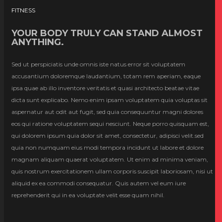
FITNESS
YOUR BODY TRULY CAN STAND ALMOST
ANYTHING.
Sed ut perspiciatis unde omnis iste natus error sit voluptatem
accusantium doloremque laudantium, totam rem aperiam, eaque
ipsa quae ab illo inventore veritatis et quasi architecto beatae vitae
dicta sunt explicabo. Nemo enim ipsam voluptatem quia voluptas sit
aspernatur aut odit aut fugit, sed quia consequuntur magni dolores
eos qui ratione voluptatem sequi nesciunt. Neque porro quisquam est,
qui dolorem ipsum quia dolor sit amet, consectetur, adipisci velit.sed
quia non numquam eius modi tempora incidunt ut labore et dolore
magnam aliquam quaerat voluptatem. Ut enim ad minima veniam,
quis nostrum exercitationem ullam corporis suscipit laboriosam, nisi ut
aliquid ex ea commodi consequatur. Quis autem vel eum iure
reprehenderit qui in ea voluptate velit esse quam nihil.