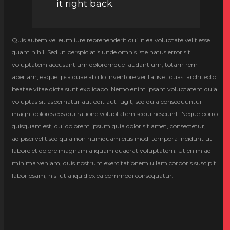
it right back.
Quis autem vel eum iure reprehenderit qui in ea voluptate velit esse
quam nihil. Sed ut perspiciatis unde omnis iste natus error sit
voluptatem accusantium doloremque laudantium, totam rem
aperiam, eaque ipsa quae ab illo inventore veritatis et quasi architecto
beatae vitae dicta sunt explicabo. Nemo enim ipsam voluptatem quia
voluptas sit aspernatur aut odit aut fugit, sed quia consequuntur
magni dolores eos qui ratione voluptatem sequi nesciunt. Neque porro
quisquam est, qui dolorem ipsum quia dolor sit amet, consectetur,
adipisci velit.sed quia non numquam eius modi tempora incidunt ut
labore et dolore magnam aliquam quaerat voluptatem. Ut enim ad
minima veniam, quis nostrum exercitationem ullam corporis suscipit
laboriosam, nisi ut aliquid ex ea commodi consequatur.