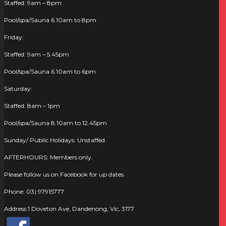
Staffed: 9am – 8pm
Pool/spa/Sauna 6.10am to 8pm
Friday:
Staffed: 9am – 5.45pm
Pool/spa/Sauna 6.10am to 6pm
Saturday:
Staffed: 8am – 1pm
Pool/spa/Sauna 8.10am to 12.45pm
Sunday/ Public Holidays: Unstaffed
AFTERHOURS: Members only.
Please follow us on
Facebook
for up dates.
Phone: 03) 97915777
Address:1 Doveton Ave, Dandenong, Vic, 3177