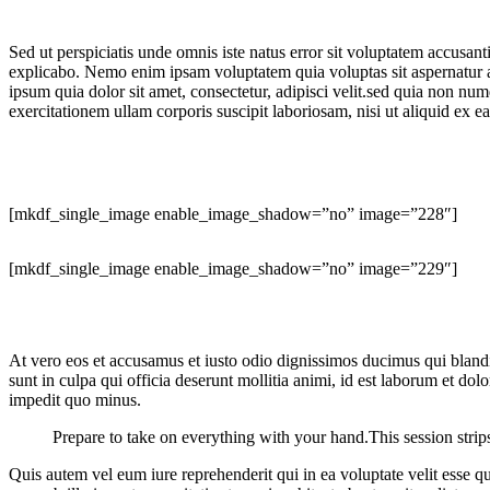
Sed ut perspiciatis unde omnis iste natus error sit voluptatem accusan
explicabo. Nemo enim ipsam voluptatem quia voluptas sit aspernatur a
ipsum quia dolor sit amet, consectetur, adipisci velit.sed quia non
exercitationem ullam corporis suscipit laboriosam, nisi ut aliquid ex 
[mkdf_single_image enable_image_shadow=”no” image=”228″]
[mkdf_single_image enable_image_shadow=”no” image=”229″]
At vero eos et accusamus et iusto odio dignissimos ducimus qui blandit
sunt in culpa qui officia deserunt mollitia animi, id est laborum et d
impedit quo minus.
Prepare to take on everything with your hand.This session strips
Quis autem vel eum iure reprehenderit qui in ea voluptate velit esse 