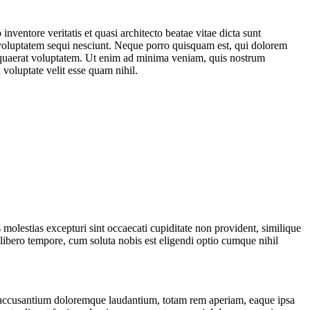
ventore veritatis et quasi architecto beatae vitae dicta sunt
 voluptatem sequi nesciunt. Neque porro quisquam est, qui dolorem
m quaerat voluptatem. Ut enim ad minima veniam, quis nostrum
voluptate velit esse quam nihil.
molestias excepturi sint occaecati cupiditate non provident, similique
 libero tempore, cum soluta nobis est eligendi optio cumque nihil
tem accusantium doloremque laudantium, totam rem aperiam, eaque ipsa