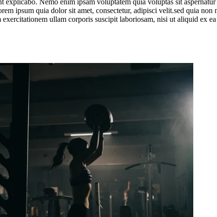
a sunt explicabo. Nemo enim ipsam voluptatem quia voluptas sit aspernatur
orem ipsum quia dolor sit amet, consectetur, adipisci velit.sed quia n
xercitationem ullam corporis suscipit laboriosam, nisi ut aliquid ex 