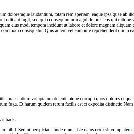
tium doloremque laudantium, totam rem aperiam, eaque ipsa quae ab illo in
ut odit aut fugit, sed quia consequuntur magni dolores eos qui ratione
 numquam eius modi tempora incidunt ut labore et dolore magnam aliqua
ea commodi consequatur. Quis autem vel eum iure reprehenderit qui in ea 
iis praesentium voluptatum deleniti atque corrupti quos dolores et quas 
olorum fuga. Et harum quidem rerum facilis est et expedita distinctio.Nam
 it back.
quam nihil. Sed ut perspiciatis unde omnis iste natus error sit volupta