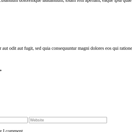
 accusantium doloremque laudantium, totam rem aperiam, eaque ipsa quae
aut odit aut fugit, sed quia consequuntur magni dolores eos qui ratione
*
me I comment.